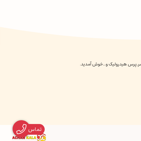
نسر,پرس هیدرولیک و...خوش آمدید.
تماس