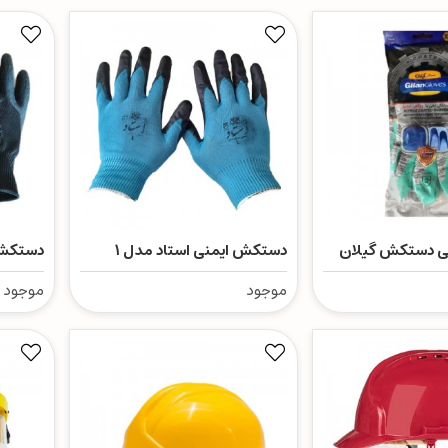
ی دستکش گیلان
دستکش ایمنی استاد مدل 1
دستکش 
بسته 8 عددی
برش
موجود
موجود