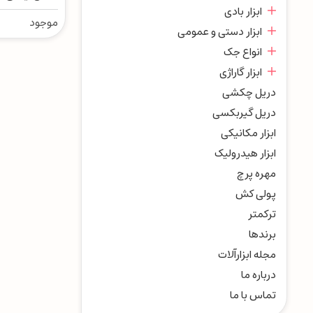
ابزار بادی
کد A.Q770
موجود
ابزار دستی و عمومی
انواع جک
ابزار گاراژی
دریل چکشی
دریل گیربکسی
ابزار مکانیکی
ابزار هیدرولیک
مهره پرچ
پولی کش
ترکمتر
برندها
مجله ابزارآلات
درباره ما
تماس با ما