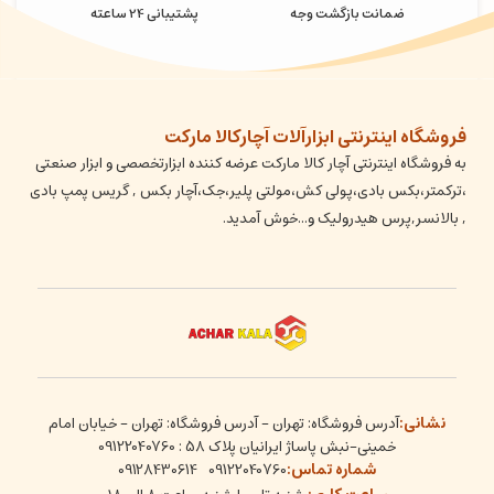
ضمانت بازگشت وجه
پشتیبانی 24 ساعته
فروشگاه اینترنتی ابزارآلات آچارکالا مارکت
به فروشگاه اینترنتی آچار کالا مارکت عرضه کننده ابزارتخصصی و ابزار صنعتی
،ترکمتر،بکس بادی،پولی کش،مولتی پلیر،جک،آچار بکس , گریس پمپ بادی
, بالانسر,پرس هیدرولیک و...خوش آمدید.
نشانی:
آدرس فروشگاه: تهران - آدرس فروشگاه: تهران - خیابان امام
خمینی-نبش پاساژ ایرانیان پلاک 58 : 09122040760
شماره تماس:
09128430614
09122040760