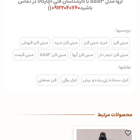
آروا مدل ۵۵۵۳ با کارشناسان فنی آچارکالا در تماس
باشید
09122040760
)
)
برچسبها :
مینی فرز
خرید مینی فرز
مینی فرز خرید
مینی فرز فروش
مینی فرز دیمر دار
مینی فرز آروا
مینی فرز 5553
مینی قیمت
بخشها :
ابزار سنباده زنی،رنده و برش
ابزار برقی
فرز صنعتی
محصولات مرتبط