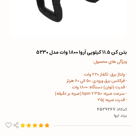
بتن کن ۱۱.۵ کیلویی آروا ۱۸۰۰ وات مدل ۵۲۳۰
ویژگی های محصول:
• ولتاژ برق: تکفاز 220 ولت
• فرکانس برق ورودی: 50 الی 60 هرتز
• قدرت (توان) دستگاه: 1800 وات
• سرعت ضربه: 2350 bpm (ضربه بر دقیقه)
• قدرت ضربه: 25j
کدکالا:
برند:
اروا