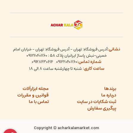
نشانی:
آدرس فروشگاه: تهران - آدرس فروشگاه: تهران - خیابان امام
خمینی-نبش پاساژ ایرانیان پلاک 58 : 09122040760
شماره تماس:
09128430614
09122040760
ساعت کاری:
شنبه تا چهارشنبه ساعت ۸ الی ۱۸
برندها
مجله ابزارآلات
درباره ما
قوانین و مقررات
ثبت شکایات در سایت
تماس با ما
پیگیری سفارش
Copyright © acharkalamarket.com