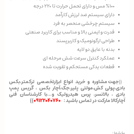
100% مس و دارای تحمل حرارت تا 220 درجه
دارای سیستم ضد لرزش کارآمد
سیستم چرخشی منحصر به فرد
قدرت و ایمنی بالا و مناسب برای کاربرد صنعتی
طراحی ارگونومیک و کاربرپسند
بدنه با عایق دو لایه
عملکرد کنترل سرعت شش مرحله ای
قطعات یدکی مستحکم و تقویت شده
((
جهت مشاوره و خرید انواع ابزارتخصصی ترکمتر،بکس
بادی،پولی کش،مولتی پلیر،جک،آچار بکس ، گریس پمپ
بادی ، بالانسر، پرس هیدرولیک و...با کارشناسان فنی
آچارکالا مارکت در تماس باشید :
09122040760
)
)
بخشها :