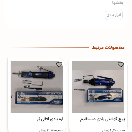
بخشها :
ابزار بادی
محصولات مرتبط
پیچ گوشتی بادی مستقیم
اره بادی افقی بُر
م
00
3,800,000
4,200,000
تومان
تومان