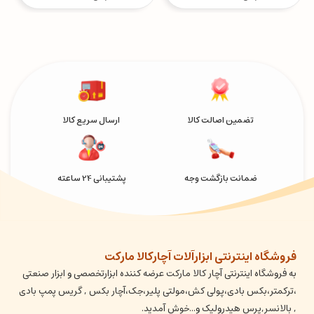
تضمین اصالت کالا
ارسال سریع کالا
ضمانت بازگشت وجه
پشتیبانی 24 ساعته
فروشگاه اینترنتی ابزارآلات آچارکالا مارکت
به فروشگاه اینترنتی آچار کالا مارکت عرضه کننده ابزارتخصصی و ابزار صنعتی
،ترکمتر،بکس بادی،پولی کش،مولتی پلیر،جک،آچار بکس , گریس پمپ بادی
, بالانسر,پرس هیدرولیک و...خوش آمدید.