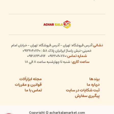
نشانی:
آدرس فروشگاه: تهران - آدرس فروشگاه: تهران - خیابان امام
خمینی-نبش پاساژ ایرانیان پلاک 58 : 09122040760
شماره تماس:
09128430614
09122040760
ساعت کاری:
شنبه تا چهارشنبه ساعت ۸ الی ۱۸
برندها
مجله ابزارآلات
درباره ما
قوانین و مقررات
ثبت شکایات در سایت
تماس با ما
پیگیری سفارش
Copyright © acharkalamarket.com