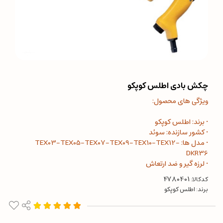
چکش بادی اطلس کوپکو
ویژگی های محصول:
• برند: اطلس کوپکو
• کشور سازنده: سوئد
• مدل ها: TEX03-TEX05-TEX07-TEX09-TEX10-TEX12-
DKR36
• لرزه گیر و ضد ارتعاش
کدکالا:
برند:
اطلس کوپکو