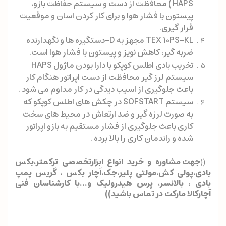
HAPS ) محافظت از دست و سیستم حفاظت بازو،
پیستون با فشار هوا و برای کار کردن اسان و موقعیت
قرار گیری.
TEX 10PS-KL مجهز به D-دستگیره ها و نگهدارنده
ضربه گیر، کاهش نویز و پیستون با فشار هوا است.
تخریب بادی اطلس کوپکو با دارا بودن ماژول HAPS
سیستم لرز گیر محافظت از دست اپراتور هنگام کار
باعث جلوگیری از اسیب دیدگی در کار مداوم می شود .
سیستم SOFSTART در چکش های اطلس کوپکو که
به صورت لرزه گیر و ضد ارتعاش در محیط های سخت
کاری باعث جلوگیری از فشار مستقیم به بازو اپراتور
شده و راندمان کاری را بالا برده .
((
جهت مشاوره و خرید انواع ابزارتخصصی ترکمتر،بکس
بادی،پولی کش،مولتی پلیر،جک،آچار بکس ، گریس پمپ
بادی ، بالانسر، پرس هیدرولیک و...با کارشناسان فنی
آچارکالا مارکت در تماس باشید
)
)