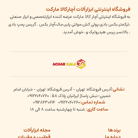
فروشگاه اینترنتی ابزارآلات آچارکالا مارکت
به فروشگاه اینترنتی آچار کالا مارکت عرضه کننده ابزارتخصصی و ابزار صنعتی
،ترکمتر،بکس بادی،پولی کش،مولتی پلیر،جک،آچار بکس , گریس پمپ بادی
, بالانسر,پرس هیدرولیک و...خوش آمدید.
نشانی:
آدرس فروشگاه: تهران - آدرس فروشگاه: تهران - خیابان امام
خمینی-نبش پاساژ ایرانیان پلاک 58 : 09122040760
شماره تماس:
09128430614
09122040760
ساعت کاری:
شنبه تا چهارشنبه ساعت ۸ الی ۱۸
برندها
مجله ابزارآلات
درباره ما
قوانین و مقررات