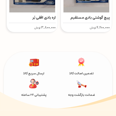
پیچ گوشتی بادی مستقیم
اره بادی افقی بُر
م
00
3,800,000
4,200,000
تومان
تومان
تضمین اصالت کالا
ارسال سریع کالا
ضمانت بازگشت وجه
پشتیبانی 24 ساعته