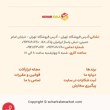
نشانی:
آدرس فروشگاه: تهران - آدرس فروشگاه: تهران - خیابان امام
خمینی-نبش پاساژ ایرانیان پلاک 58 : 09122040760
شماره تماس:
09128430614
09122040760
ساعت کاری:
شنبه تا چهارشنبه ساعت ۸ الی ۱۸
برندها
مجله ابزارآلات
درباره ما
قوانین و مقررات
ثبت شکایات در سایت
تماس با ما
پیگیری سفارش
Copyright © acharkalamarket.com