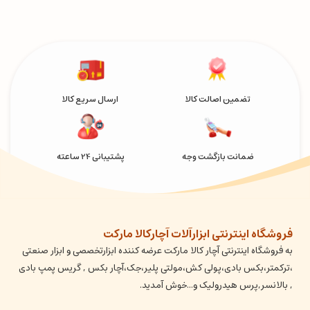
تضمین اصالت کالا
ارسال سریع کالا
ضمانت بازگشت وجه
پشتیبانی 24 ساعته
فروشگاه اینترنتی ابزارآلات آچارکالا مارکت
به فروشگاه اینترنتی آچار کالا مارکت عرضه کننده ابزارتخصصی و ابزار صنعتی
،ترکمتر،بکس بادی،پولی کش،مولتی پلیر،جک،آچار بکس , گریس پمپ بادی
, بالانسر,پرس هیدرولیک و...خوش آمدید.