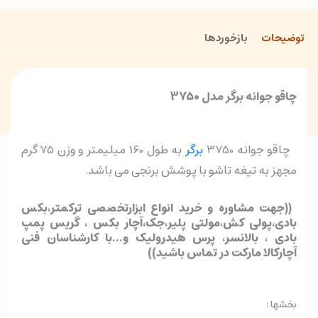
توضیحات
بازخوردها
چاقو جوانه برگر مدل 3750
چاقو جوانه 3750
برگر
به طول 160 میلیمتر و وزن 75 گرم
مجهز به تیغه تاشو با پوشش برنجی می باشد.
((جهت مشاوره و خرید انواع ابزارتخصصی ترکمتر،بکس
بادی،پولی کش،مولتی پلیر،جک،آچار بکس ، گریس پمپ
بادی ، بالانسر، پرس هیدرولیک و...با کارشناسان فنی
آچارکالا مارکت در تماس باشید))
بخشها :