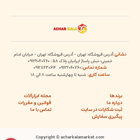
نشانی:
آدرس فروشگاه: تهران - آدرس فروشگاه: تهران - خیابان امام
خمینی-نبش پاساژ ایرانیان پلاک 58 : 09122040760
شماره تماس:
09128430614
09122040760
ساعت کاری:
شنبه تا چهارشنبه ساعت ۸ الی ۱۸
برندها
مجله ابزارآلات
درباره ما
قوانین و مقررات
ثبت شکایات در سایت
تماس با ما
پیگیری سفارش
Copyright © acharkalamarket.com