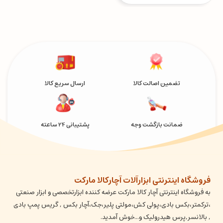
تضمین اصالت کالا
ارسال سریع کالا
ضمانت بازگشت وجه
پشتیبانی 24 ساعته
فروشگاه اینترنتی ابزارآلات آچارکالا مارکت
به فروشگاه اینترنتی آچار کالا مارکت عرضه کننده ابزارتخصصی و ابزار صنعتی
،ترکمتر،بکس بادی،پولی کش،مولتی پلیر،جک،آچار بکس , گریس پمپ بادی
, بالانسر,پرس هیدرولیک و...خوش آمدید.