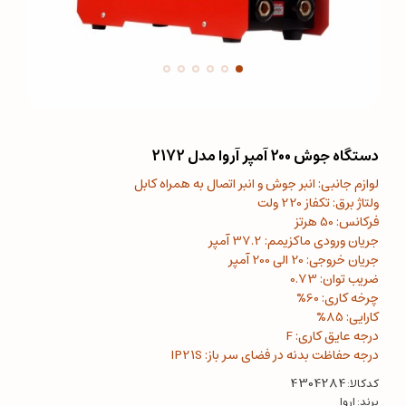
دستگاه جوش 200 آمپر آروا مدل 2172
لوازم جانبی: انبر جوش و انبر اتصال به همراه کابل
ولتاژ برق: تکفاز 220 ولت
فرکانس: 50 هرتز
جریان ورودی ماکزیمم: 37.2 آمپر
جریان خروجی: 20 الی 200 آمپر
ضریب توان: 0.73
چرخه کاری: 60%
کارایی: 85%
درجه عایق کاری: F
درجه حفاظت بدنه در فضای سر باز: IP21S
کدکالا:
برند:
اروا