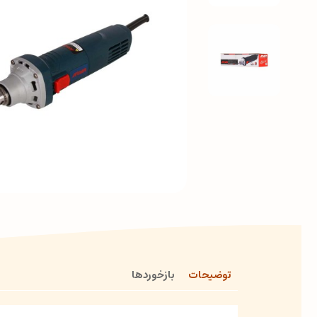
توضیحات
بازخوردها