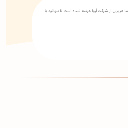
حالت بی باری 26000 دور بر دقیقه و حداکثر قطر بیرونی: 26 میلیمتر برای شما عزیزان از شرکت آروا عرضه شده است تا بتوانید با