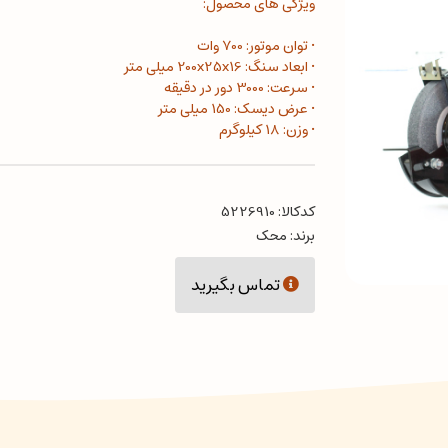
ویژگی های محصول:
• توان موتور: 700 وات
• ابعاد سنگ: 200x25x16 میلی متر
• سرعت: 3000 دور در دقیقه
• عرض دیسک: 150 میلی متر
• وزن: 18 کیلوگرم
کدکالا:
برند:
محک
تماس بگیرید