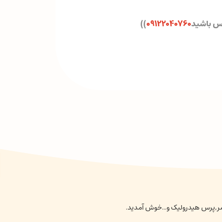
اس باشید
09122040760
)
)
نسر,پرس هیدرولیک و...خوش آمدید.