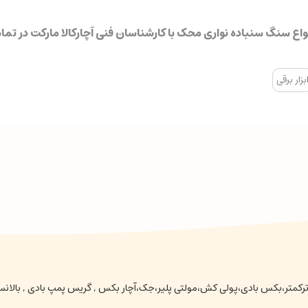
اع سنگ سنباده نواری محک با کارشناسان فنی آچارکالا مارکت در تم
بزار برقی
عتی ،ترکمتر،بکس بادی،پولی کش،مولتی پلیر،جک،آچار بکس , گریس پمپ بادی , بالا