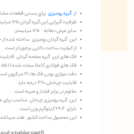
از
گیره رومیزی
براي بستن قطعات مختلف و
ظرفیت گیرایی این گیره گردان 125 میلیمتر است.
سایز عرض دهانه : 125 میلیمتر.
این
گیره گردان رومیزی ساخته شده از 
از کیفیت ساخت بالایی برخوردار است.
فک های این
گیره صفحه گردان قابلیت ت
فک های فولادی کاملا سخت شده تا 55 راکول میباشد.
دقت موازی بودن فک ها 30 میکرون است.
قابلیت چرخش 360 درجه دارد.
مقاوم در برابر فشار و ضربه است.
این گیره رومیزی چرخان مناسب برای عم
دارای 29.4 کیلوگرم وزن است.
این محصول ساخت کشور هند میباشد.
((جهت مشاوره و خرید ان