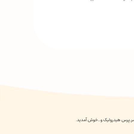
نسر,پرس هیدرولیک و...خوش آمدید.