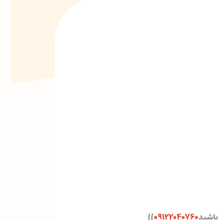
 باشید
09122040760
))