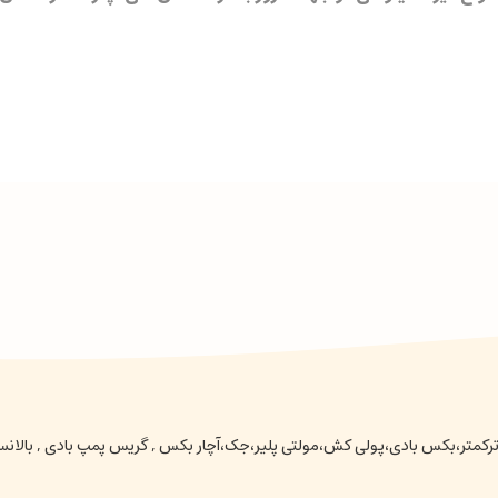
عتی ،ترکمتر،بکس بادی،پولی کش،مولتی پلیر،جک،آچار بکس , گریس پمپ بادی , بالا