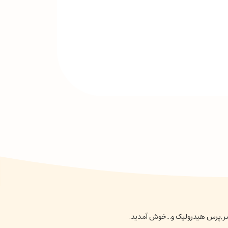
نسر,پرس هیدرولیک و...خوش آمدید.