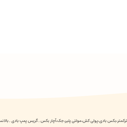
عتی ،ترکمتر،بکس بادی،پولی کش،مولتی پلیر،جک،آچار بکس , گریس پمپ بادی , بالا