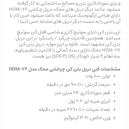
و برای سوراخکاری بتن و مصالح ساختمانی به کار گرفته
میشود. مانند دیگر دریل های محک، دریل چکشی HDM-26
دارای طراحی ارگونومیک میباشد که باعث میشود حین کار با
آن راحتی را به نسبت دیگر دریل های مشابه حس کنید!
این بتن کن دارای سوئیچ گازی و شاسی قفل کن سوئیچ
میباشد. همچنین قابلیت چپگرد / راستگرد در این دریل
بتن کن مشهود است. علاوه بر این موارد، دریل بتن کن
HDM-26 محک دارای دسته کمکی با قابلیت تنظیم زاویه،
سه نظام ۴ شیار خودکار (SDS PLUS) نیز هست.
مشخصات فنی دریل بتن کن چرخشی محک مدل HDM-26
توان: ۸۰۰ وات
سرعت گردش: ۰ تا ۹۰۰ دور در دقیقه
قطر سوراخکاری: ۲۶ میلی متر
انرژی ضربه ای: ۲.۲ ژول
تعداد ضربات: ۰ تا ۴۷۷۰ ضربه در دقیقه
وزن خالص: ۳.۲۱ کیلوگرم