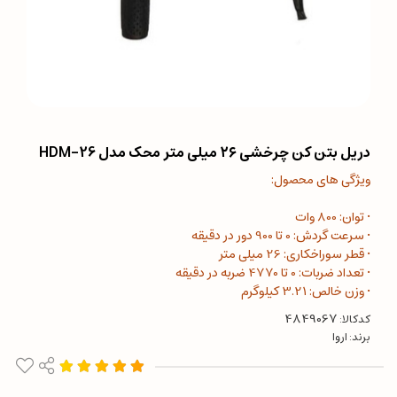
دریل بتن کن چرخشی ۲۶ میلی متر محک مدل HDM-26
ویژگی های محصول:
• توان: 800 وات
• سرعت گردش: 0 تا 900 دور در دقیقه
• قطر سوراخکاری: 26 میلی متر
• تعداد ضربات: 0 تا 4770 ضربه در دقیقه
• وزن خالص: 3.21 کیلوگرم
کدکالا:
برند:
اروا