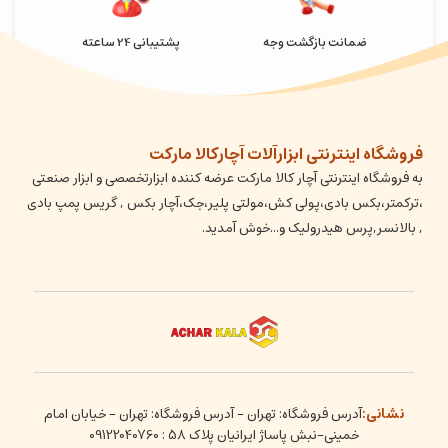
ضمانت بازگشت وجه
پشتیبانی 24 ساعته
فروشگاه اینترنتی ابزارآلات آچارکالا مارکت
به فروشگاه اینترنتی آچار کالا مارکت عرضه کننده ابزارتخصصی و ابزار صنعتی
،ترکمتر،بکس بادی،پولی کش،مولتی پلیر،جک،آچار بکس , گریس پمپ بادی
, بالانسر,پرس هیدرولیک و...خوش آمدید.
نشانی:
آدرس فروشگاه: تهران - آدرس فروشگاه: تهران - خیابان امام
خمینی-نبش پاساژ ایرانیان پلاک 58 : 09122040760