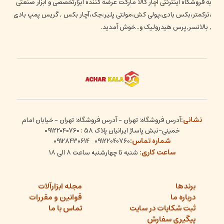
به فروشگاه اینترنتی آچار کالا مارکت عرضه کننده ابزارتخصصی و ابزار صنعتی
،ترکمتر،بکس بادی،پولی کش،مولتی پلیر،جک،آچار بکس , گریس پمپ بادی
, بالانسر,پرس هیدرولیک و...خوش آمدید.
نشانی:
آدرس فروشگاه: تهران - آدرس فروشگاه: تهران - خیابان امام
خمینی-نبش پاساژ ایرانیان پلاک 58 : 09122040760
شماره تماس:
09128430614
09122040760
ساعت کاری:
شنبه تا چهارشنبه ساعت ۸ الی ۱۸
برندها
مجله ابزارآلات
درباره ما
قوانین و مقررات
ثبت شکایات در سایت
تماس با ما
پیگیری سفارش