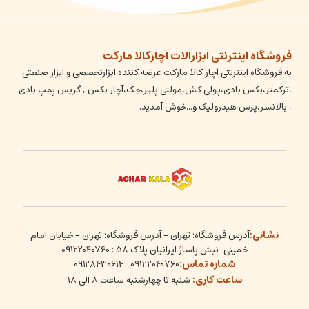
فروشگاه اینترنتی ابزارآلات آچارکالا مارکت
به فروشگاه اینترنتی آچار کالا مارکت عرضه کننده ابزارتخصصی و ابزار صنعتی
،ترکمتر،بکس بادی،پولی کش،مولتی پلیر،جک،آچار بکس , گریس پمپ بادی
, بالانسر,پرس هیدرولیک و...خوش آمدید.
نشانی:
آدرس فروشگاه: تهران - آدرس فروشگاه: تهران - خیابان امام
خمینی-نبش پاساژ ایرانیان پلاک 58 : 09122040760
شماره تماس:
09128430614
09122040760
ساعت کاری:
شنبه تا چهارشنبه ساعت ۸ الی ۱۸