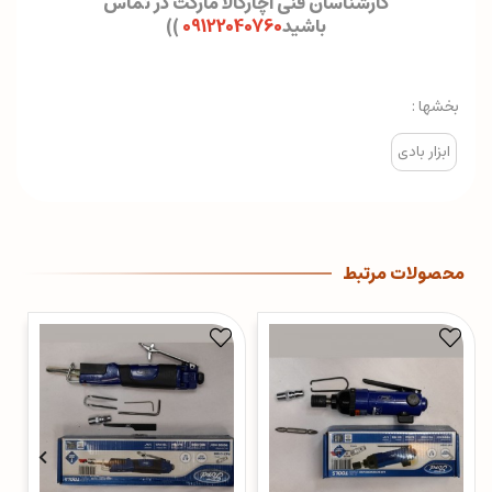
کارشناسان فنی آچارکالا مارکت در تماس
باشید
09122040760
)
)
بخشها :
ابزار بادی
محصولات مرتبط