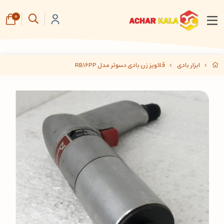
0
ابزار بادی
قلاویز زن بادی دسوتر مدل RB16PP