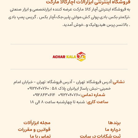
فروشگاه اینترنتی ابزارآلات آچارکالا مارکت
به فروشگاه اینترنتی آچار کالا مارکت عرضه کننده ابزارتخصصی و ابزار صنعتی
،ترکمتر،بکس بادی،پولی کش،مولتی پلیر،جک،آچار بکس , گریس پمپ بادی
, بالانسر,پرس هیدرولیک و...خوش آمدید.
نشانی:
آدرس فروشگاه: تهران - آدرس فروشگاه: تهران - خیابان امام
خمینی-نبش پاساژ ایرانیان پلاک 58 : 09122040760
شماره تماس:
09128430614
09122040760
ساعت کاری:
شنبه تا چهارشنبه ساعت ۸ الی ۱۸
برندها
مجله ابزارآلات
درباره ما
قوانین و مقررات
ثبت شکایات در سایت
تماس با ما