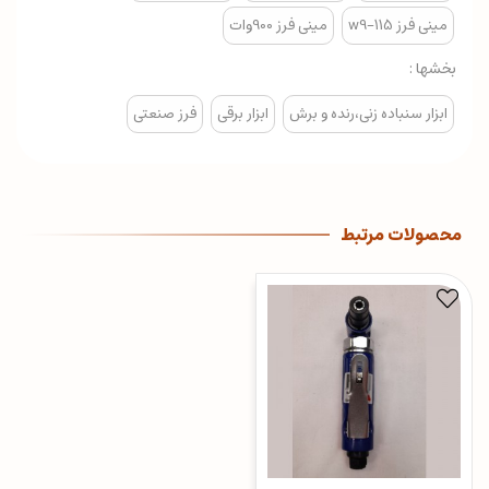
مینی فرز w9-115
مینی فرز 900وات
بخشها :
ابزار سنباده زنی،رنده و برش
ابزار برقی
فرز صنعتی
محصولات مرتبط