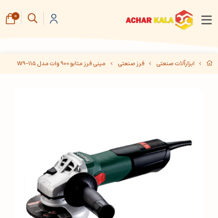
0
ابزارآلات صنعتی
فرز صنعتی
مینی فرز متابو 900 وات مدل W9-115