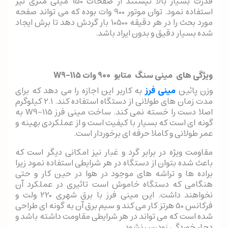
قدرت بسیار بالا نیستند از صفحات 150 میلی متری نیز
استفاده نمود. توان موتور 900 وات بوده که می تواند صفحه
مورد بحث را در هر دقیقه 10500 بار گردش دهد تا برش ایجاد
شده بسیار دقیق و بدون ایراد باشد.
ویژگی های مینی سنگ متابو 900 وات W9-115
وزن پائین
مینی فرز
به کاربر این اجازه را می دهد که برای
مدت زمان های طولانی از دستگاه استفاده کند. 2.1 کیلوگرم
اصلا دست را خسته نمی کند. ساخت مینی فرز W9-115 به
گونه ای است که بسیار با کیفیت است و از عملکردی بهینه و
عمر طولانی و کاملا حرفه ای برخوردار است.
مقاومت ویژه در برابر گرد و غبار نیز امکانی دیگر است که
باعث شده بتوان از دستگاه در هر شرایطی استفاده نمود زیرا
براده ها و تراشه های موجود در هوا در حین کار و حتی
هنگامی که دستگاه خاموش است تاثیری در عملکرد آن
نخواهند داشت. این مینی فرز با برق شهری 220 ولت و
فرکانس 50 هرتز کار می کند و سیم برق آن به گونه ای طراحی
شده است که می تواند در هر شرایطی مقاومت داشته باشد و
دچار خوردگی زودرس نشود.