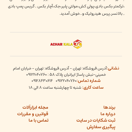
،ترکمتر،بکس بادی،پولی کش،مولتی پلیر،جک،آچار بکس , گریس پمپ بادی
, بالانسر,پرس هیدرولیک و...خوش آمدید.
نشانی:
آدرس فروشگاه: تهران - آدرس فروشگاه: تهران - خیابان امام
خمینی-نبش پاساژ ایرانیان پلاک 58 : 09122040760
شماره تماس:
09128430614
09122040760
ساعت کاری:
شنبه تا چهارشنبه ساعت ۸ الی ۱۸
برندها
مجله ابزارآلات
درباره ما
قوانین و مقررات
ثبت شکایات در سایت
تماس با ما
پیگیری سفارش