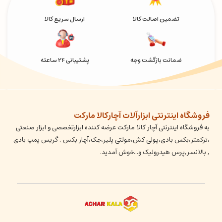
تضمین اصالت کالا
ارسال سریع کالا
ضمانت بازگشت وجه
پشتیبانی 24 ساعته
فروشگاه اینترنتی ابزارآلات آچارکالا مارکت
به فروشگاه اینترنتی آچار کالا مارکت عرضه کننده ابزارتخصصی و ابزار صنعتی
،ترکمتر،بکس بادی،پولی کش،مولتی پلیر،جک،آچار بکس , گریس پمپ بادی
, بالانسر,پرس هیدرولیک و...خوش آمدید.