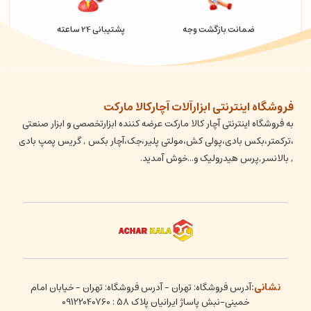
ضمانت بازگشت وجه
پشتیبانی 24 ساعته
فروشگاه اینترنتی ابزارآلات آچارکالا مارکت
به فروشگاه اینترنتی آچار کالا مارکت عرضه کننده ابزارتخصصی و ابزار صنعتی
،ترکمتر،بکس بادی،پولی کش،مولتی پلیر،جک،آچار بکس , گریس پمپ بادی
, بالانسر,پرس هیدرولیک و...خوش آمدید.
نشانی:
آدرس فروشگاه: تهران - آدرس فروشگاه: تهران - خیابان امام
خمینی-نبش پاساژ ایرانیان پلاک 58 : 09122040760