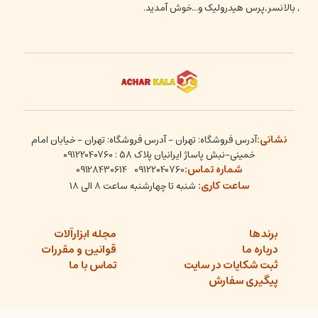
, بالانسر,پرس هیدرولیک و...خوش آمدید.
نشانی:
آدرس فروشگاه: تهران - آدرس فروشگاه: تهران - خیابان امام
خمینی-نبش پاساژ ایرانیان پلاک 58 : 09122040760
شماره تماس:
09128430614
09122040760
ساعت کاری:
شنبه تا چهارشنبه ساعت ۸ الی ۱۸
برندها
مجله ابزارآلات
درباره ما
قوانین و مقررات
ثبت شکایات در سایت
تماس با ما
پیگیری سفارش