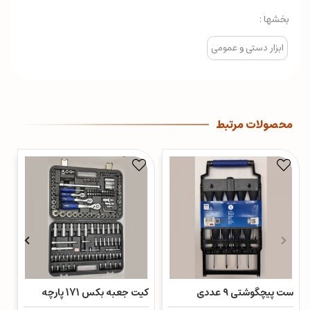
بخشها :
ابزار دستی و عمومی
محصولات مرتبط
ست پیچگوشتی ۹ عددی
کیت جعبه بکس 171 پارچه
کی