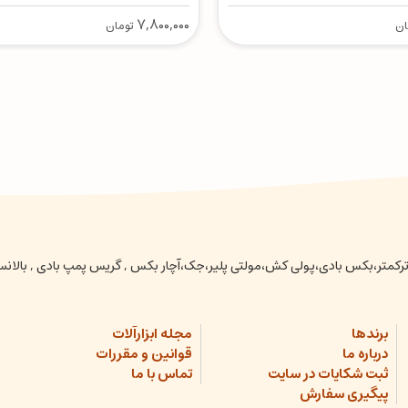
7,800,000
ان
تومان
عتی ،ترکمتر،بکس بادی،پولی کش،مولتی پلیر،جک،آچار بکس , گریس پمپ بادی , بالا
برندها
مجله ابزارآلات
درباره ما
قوانین و مقررات
ثبت شکایات در سایت
تماس با ما
پیگیری سفارش