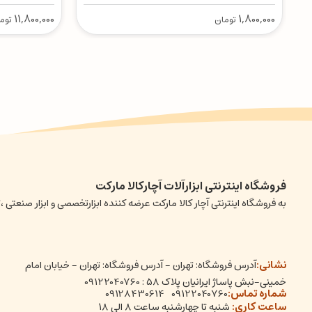
11,800,000
1,800,000
تومان
توم
فروشگاه اینترنتی ابزارآلات آچارکالا مارکت
به فروشگاه اینترنتی آچار کالا مارکت عرضه کننده ابزارتخصصی و ابزار صن
نشانی:
آدرس فروشگاه: تهران - آدرس فروشگاه: تهران - خیابان امام
خمینی-نبش پاساژ ایرانیان پلاک 58 : 09122040760
شماره تماس:
09128430614
09122040760
ساعت کاری:
شنبه تا چهارشنبه ساعت ۸ الی ۱۸