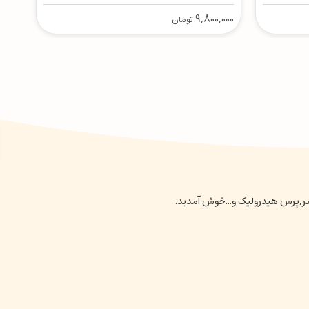
,000
9,800,000
تومان
نسر,پرس هیدرولیک و...خوش آمدید.