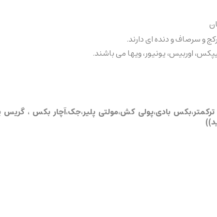
ن
 و سرصاف و دنده ای دارند.
کس، اوربیس، یونیور، ویها می باشند.
ترکمتر،بکس بادی،پولی کش،مولتی پلیر،جک،آچار بکس ، گریس پمپ
د
)
)