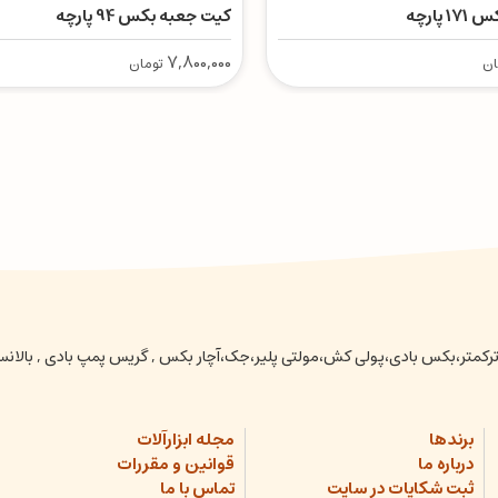
پارچه
کیت جعبه بکس 94 پارچه
7,800,000
ان
تومان
عتی ،ترکمتر،بکس بادی،پولی کش،مولتی پلیر،جک،آچار بکس , گریس پمپ بادی , بالا
برندها
مجله ابزارآلات
درباره ما
قوانین و مقررات
ثبت شکایات در سایت
تماس با ما