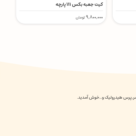
کیت جعبه بکس ۱۱۱ پارچه
کمان
,000
9,800,000
تومان
نسر,پرس هیدرولیک و...خوش آمدید.