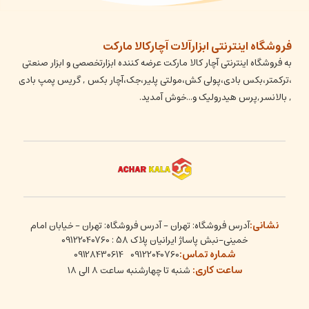
فروشگاه اینترنتی ابزارآلات آچارکالا مارکت
به فروشگاه اینترنتی آچار کالا مارکت عرضه کننده ابزارتخصصی و ابزار صنعتی
،ترکمتر،بکس بادی،پولی کش،مولتی پلیر،جک،آچار بکس , گریس پمپ بادی
, بالانسر,پرس هیدرولیک و...خوش آمدید.
نشانی:
آدرس فروشگاه: تهران - آدرس فروشگاه: تهران - خیابان امام
خمینی-نبش پاساژ ایرانیان پلاک 58 : 09122040760
شماره تماس:
09128430614
09122040760
ساعت کاری:
شنبه تا چهارشنبه ساعت ۸ الی ۱۸