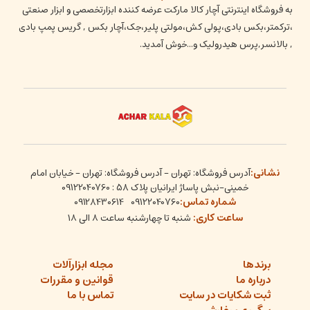
به فروشگاه اینترنتی آچار کالا مارکت عرضه کننده ابزارتخصصی و ابزار صنعتی
،ترکمتر،بکس بادی،پولی کش،مولتی پلیر،جک،آچار بکس , گریس پمپ بادی
, بالانسر,پرس هیدرولیک و...خوش آمدید.
نشانی:
آدرس فروشگاه: تهران - آدرس فروشگاه: تهران - خیابان امام
خمینی-نبش پاساژ ایرانیان پلاک 58 : 09122040760
شماره تماس:
09128430614
09122040760
ساعت کاری:
شنبه تا چهارشنبه ساعت ۸ الی ۱۸
برندها
مجله ابزارآلات
درباره ما
قوانین و مقررات
ثبت شکایات در سایت
تماس با ما