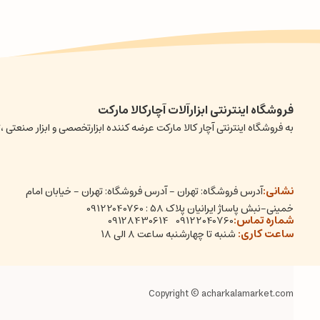
فروشگاه اینترنتی ابزارآلات آچارکالا مارکت
به فروشگاه اینترنتی آچار کالا مارکت عرضه کننده ابزارتخصصی و ابزار صن
نشانی:
آدرس فروشگاه: تهران - آدرس فروشگاه: تهران - خیابان امام
خمینی-نبش پاساژ ایرانیان پلاک 58 : 09122040760
شماره تماس:
09128430614
09122040760
ساعت کاری:
شنبه تا چهارشنبه ساعت ۸ الی ۱۸
Copyright © acharkalamarket.com