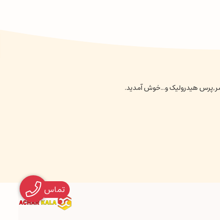
نسر,پرس هیدرولیک و...خوش آمدید.
تماس