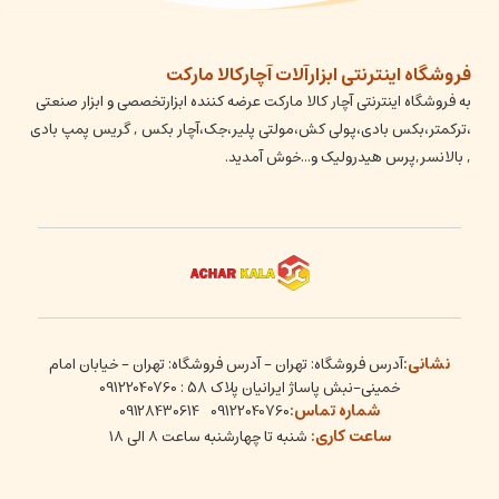
فروشگاه اینترنتی ابزارآلات آچارکالا مارکت
به فروشگاه اینترنتی آچار کالا مارکت عرضه کننده ابزارتخصصی و ابزار صنعتی
،ترکمتر،بکس بادی،پولی کش،مولتی پلیر،جک،آچار بکس , گریس پمپ بادی
, بالانسر,پرس هیدرولیک و...خوش آمدید.
نشانی:
آدرس فروشگاه: تهران - آدرس فروشگاه: تهران - خیابان امام
خمینی-نبش پاساژ ایرانیان پلاک 58 : 09122040760
شماره تماس:
09128430614
09122040760
ساعت کاری:
شنبه تا چهارشنبه ساعت ۸ الی ۱۸