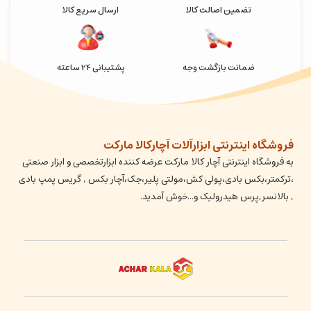
تضمین اصالت کالا
ارسال سریع کالا
ضمانت بازگشت وجه
پشتیبانی 24 ساعته
فروشگاه اینترنتی ابزارآلات آچارکالا مارکت
به فروشگاه اینترنتی آچار کالا مارکت عرضه کننده ابزارتخصصی و ابزار صنعتی
،ترکمتر،بکس بادی،پولی کش،مولتی پلیر،جک،آچار بکس , گریس پمپ بادی
, بالانسر,پرس هیدرولیک و...خوش آمدید.