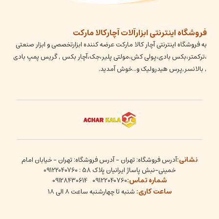
فروشگاه اینترنتی ابزارآلات آچارکالا مارکت
به فروشگاه اینترنتی آچار کالا مارکت عرضه کننده ابزارتخصصی و ابزار صنعتی
،ترکمتر،بکس بادی،پولی کش،مولتی پلیر،جک،آچار بکس , گریس پمپ بادی
, بالانسر,پرس هیدرولیک و...خوش آمدید.
نشانی:
آدرس فروشگاه: تهران - آدرس فروشگاه: تهران - خیابان امام
خمینی-نبش پاساژ ایرانیان پلاک 58 : 09122040760
شماره تماس:
09128430614
09122040760
ساعت کاری:
شنبه تا چهارشنبه ساعت ۸ الی ۱۸