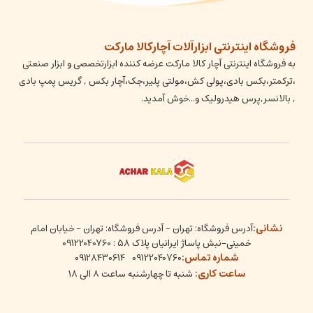
فروشگاه اینترنتی ابزارآلات آچارکالا مارکت
به فروشگاه اینترنتی آچار کالا مارکت عرضه کننده ابزارتخصصی و ابزار صنعتی
،ترکمتر،بکس بادی،پولی کش،مولتی پلیر،جک،آچار بکس , گریس پمپ بادی
, بالانسر,پرس هیدرولیک و...خوش آمدید.
نشانی:
آدرس فروشگاه: تهران - آدرس فروشگاه: تهران - خیابان امام
خمینی-نبش پاساژ ایرانیان پلاک 58 : 09122040760
شماره تماس:
09128430614
09122040760
ساعت کاری:
شنبه تا چهارشنبه ساعت ۸ الی ۱۸