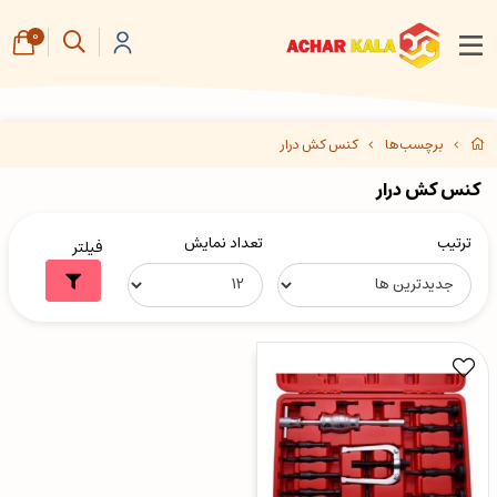
0
برچسب‌ها
کنس کش درار
کنس کش درار
ترتیب
تعداد نمایش
فیلتر